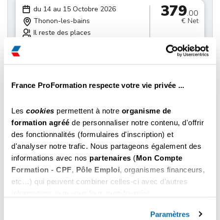
379
du 14 au 15 Octobre 2026
.00
Thonon-les-bains
€ Net
Il reste des places
Inscription par tél au
Choisir
04 22 59 60 70
379
du 21 au 22 Octobre 2026
.00
France ProFormation respecte votre vie privée ...
Thonon-les-bains
€ Net
Il reste des places
Inscription par tél au
Les
cookies
permettent à notre
organisme de
Choisir
04 22 59 60 70
formation agréé
de personnaliser notre contenu, d'offrir
des fonctionnalités (formulaires d'inscription) et
379
du 28 au 29 Octobre 2026
d'analyser notre trafic. Nous partageons également des
.00
Thonon-les-bains
€ Net
informations avec nos
partenaires
(
Mon Compte
Il reste des places
Formation - CPF
,
Pôle Emploi
, organismes financeurs,
Inscription par tél au
etc…) qui peuvent combiner celles-ci avec d'autres
Choisir
04 22 59 60 70
informations que vous leur avez fournies.
Vous pouvez les refuser ou les personnaliser. En
379
du 04 au 05 Novembre 2026
choisissant "
Autoriser tous les cookies
", vous
.00
Paramètres