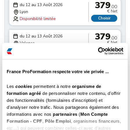
379
du 12 au 13 Août 2026
.00
€ Net
Lyon
Choisir
Disponibilité limitée
379
du 12 au 13 Août 2026
.00
€ Net
Valence
Choisir
Il reste des places
379
du 19 au 20 Août 2026
.00
France ProFormation respecte votre vie privée ...
€ Net
Grenoble
Choisir
Il reste des places
Les
cookies
permettent à notre
organisme de
formation agréé
de personnaliser notre contenu, d'offrir
379
du 19 au 20 Août 2026
.00
des fonctionnalités (formulaires d'inscription) et
€ Net
Bourg-en-bresse
d'analyser notre trafic. Nous partageons également des
Choisir
Il reste des places
informations avec nos
partenaires
(
Mon Compte
Formation - CPF
,
Pôle Emploi
, organismes financeurs,
etc…) qui peuvent combiner celles-ci avec d'autres