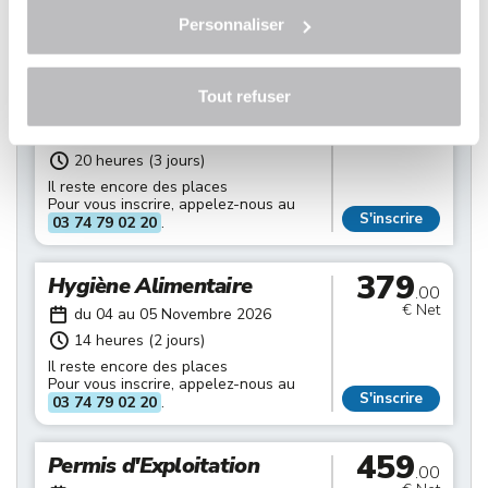
Il reste encore des places
Pour vous inscrire, appelez-nous au
Personnaliser
S'inscrire
03 74 79 02 20
.
459
Tout refuser
Permis d'Exploitation
.00
€ Net
du 02 au 04 Novembre 2026
20 heures (3 jours)
Il reste encore des places
Pour vous inscrire, appelez-nous au
S'inscrire
03 74 79 02 20
.
379
Hygiène Alimentaire
.00
€ Net
du 04 au 05 Novembre 2026
14 heures (2 jours)
Il reste encore des places
Pour vous inscrire, appelez-nous au
S'inscrire
03 74 79 02 20
.
459
Permis d'Exploitation
.00