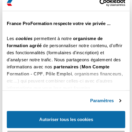
379
Hygiène Alimentaire
.00
€ Net
du 21 au 22 Octobre 2026
France ProFormation respecte votre vie privée ...
14 heures (2 jours)
Il reste encore des places
Les
cookies
permettent à notre
organisme de
Pour vous inscrire, appelez-nous au
S'inscrire
formation agréé
de personnaliser notre contenu, d'offrir
03 74 79 02 20
.
des fonctionnalités (formulaires d'inscription) et
d'analyser notre trafic. Nous partageons également des
459
Permis d'Exploitation
.00
informations avec nos
partenaires
(
Mon Compte
€ Net
du 26 au 28 Octobre 2026
Formation - CPF
,
Pôle Emploi
, organismes financeurs,
20 heures (3 jours)
etc…) qui peuvent combiner celles-ci avec d'autres
Il reste encore des places
informations que vous leur avez fournies.
Pour vous inscrire, appelez-nous au
S'inscrire
Vous pouvez les refuser ou les personnaliser. En
03 74 79 02 20
.
choisissant "
Autoriser tous les cookies
", vous
Paramètres
acceptez nos conditions d'utilisations.
379
Hygiène Alimentaire
.00
€ Net
Autoriser tous les cookies
du 28 au 29 Octobre 2026
14 heures (2 jours)