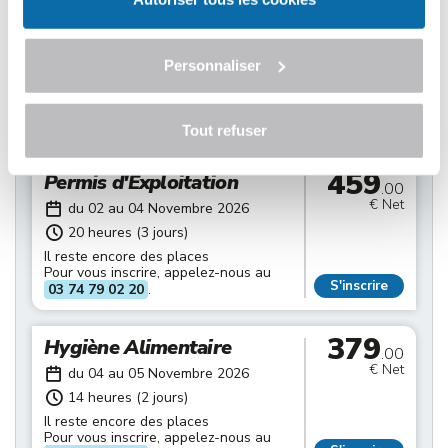
379
Hygiène Alimentaire
.00
€ Net
du 28 au 29 Octobre 2026
Personnaliser
14 heures (2 jours)
Il reste encore des places
Pour vous inscrire, appelez-nous au
S'inscrire
03 74 79 02 20
.
Tout refuser
459
Permis d'Exploitation
.00
€ Net
du 02 au 04 Novembre 2026
20 heures (3 jours)
Il reste encore des places
Pour vous inscrire, appelez-nous au
S'inscrire
03 74 79 02 20
.
379
Hygiène Alimentaire
.00
€ Net
du 04 au 05 Novembre 2026
14 heures (2 jours)
Il reste encore des places
Pour vous inscrire, appelez-nous au