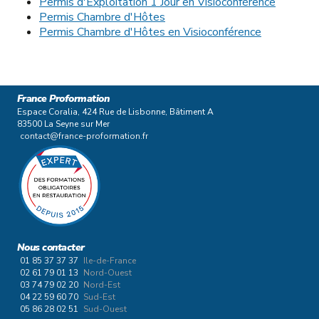
Permis d'Exploitation 1 Jour en Visioconférence
Permis Chambre d'Hôtes
Permis Chambre d'Hôtes en Visioconférence
France Proformation
Espace Coralia, 424 Rue de Lisbonne, Bâtiment A
83500 La Seyne sur Mer
contact@france-proformation.fr
Nous contacter
01 85 37 37 37
Ile-de-France
02 61 79 01 13
Nord-Ouest
03 74 79 02 20
Nord-Est
04 22 59 60 70
Sud-Est
05 86 28 02 51
Sud-Ouest