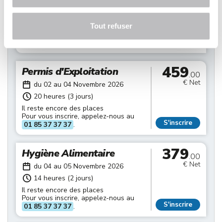
€ Net
du 28 au 29 Octobre 2026
14 heures (2 jours)
Tout refuser
Il reste encore des places
Pour vous inscrire, appelez-nous au
S'inscrire
01 85 37 37 37
.
459
Permis d'Exploitation
.00
€ Net
du 02 au 04 Novembre 2026
20 heures (3 jours)
Il reste encore des places
Pour vous inscrire, appelez-nous au
S'inscrire
01 85 37 37 37
.
379
Hygiène Alimentaire
.00
€ Net
du 04 au 05 Novembre 2026
14 heures (2 jours)
Il reste encore des places
Pour vous inscrire, appelez-nous au
S'inscrire
01 85 37 37 37
.