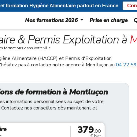
et
formation Hygiène Alimentaire
partout en France
Con
Nos formations 2026
Prise en charge
Q
ire & Permis Exploitation à
M
es formations dans votre ville
giène Alimentaire (HACCP) et Permis d'Exploitation.
 n'hésitez pas à contacter notre agence à Montluçon au
04 22 59
ions de formation à Montluçon
des informations personnalisées au sujet de votre
 Contactez nos conseillers dès maintenant et
379
ire
.00
€ Net