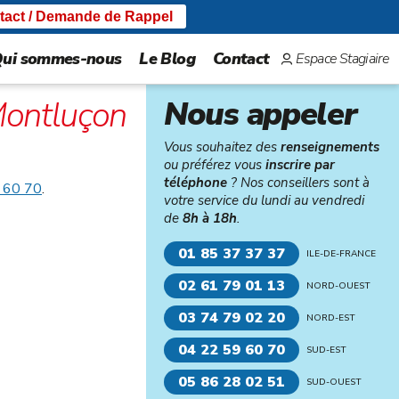
tact / Demande de Rappel
ui sommes-nous
Le Blog
Contact
Espace Stagiaire
ontluçon
Nous appeler
Vous souhaitez des
renseignements
ou préférez vous
inscrire par
téléphone
? Nos conseillers sont à
 60 70
.
votre service du lundi au vendredi
de
8h à 18h
.
01 85 37 37 37
ILE-DE-FRANCE
02 61 79 01 13
NORD-OUEST
03 74 79 02 20
NORD-EST
04 22 59 60 70
SUD-EST
05 86 28 02 51
SUD-OUEST