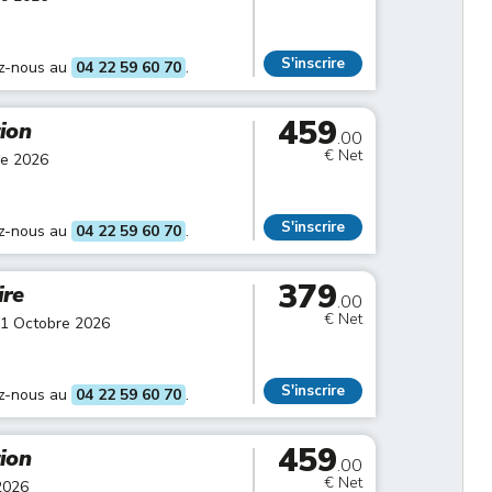
S'inscrire
ez-nous au
04 22 59 60 70
.
459
tion
.00
€ Net
re 2026
S'inscrire
ez-nous au
04 22 59 60 70
.
379
ire
.00
€ Net
01 Octobre 2026
S'inscrire
ez-nous au
04 22 59 60 70
.
459
tion
.00
€ Net
2026