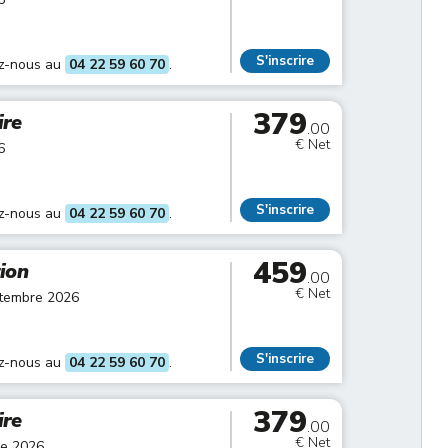
S'inscrire
ez-nous au
04 22 59 60 70
.
379
ire
.00
€ Net
6
S'inscrire
ez-nous au
04 22 59 60 70
.
459
tion
.00
€ Net
ptembre 2026
S'inscrire
ez-nous au
04 22 59 60 70
.
379
ire
.00
€ Net
re 2026