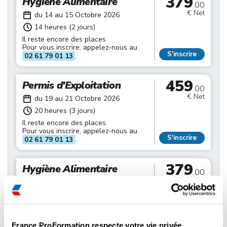
379
Hygiène Alimentaire
.00
€ Net
du 14 au 15 Octobre 2026
14 heures (2 jours)
Il reste encore des places
Pour vous inscrire, appelez-nous au
S'inscrire
02 61 79 01 13
.
459
Permis d'Exploitation
.00
€ Net
du 19 au 21 Octobre 2026
20 heures (3 jours)
Il reste encore des places
Pour vous inscrire, appelez-nous au
S'inscrire
02 61 79 01 13
.
379
Hygiène Alimentaire
.00
€ Net
du 21 au 22 Octobre 2026
14 heures (2 jours)
Il reste encore des places
Pour vous inscrire, appelez-nous au
S'inscrire
02 61 79 01 13
.
France ProFormation respecte votre vie privée ...