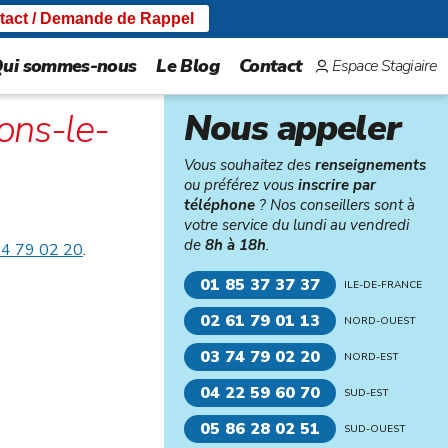
tact / Demande de Rappel
ui sommes-nous
Le Blog
Contact
Espace Stagiaire
ons-le-
Nous appeler
Vous souhaitez des
renseignements
ou préférez vous
inscrire par
téléphone
? Nos conseillers sont à
votre service du lundi au vendredi
de
8h à 18h
.
74 79 02 20
.
01 85 37 37 37
ILE-DE-FRANCE
02 61 79 01 13
NORD-OUEST
03 74 79 02 20
NORD-EST
04 22 59 60 70
SUD-EST
05 86 28 02 51
SUD-OUEST