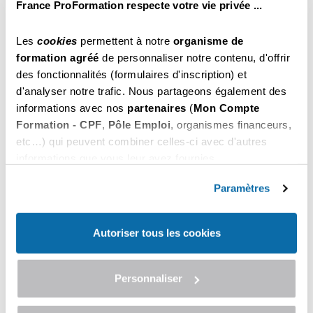
France ProFormation respecte votre vie privée ...
S'inscrire
04 22 59 60 70
.
Les
cookies
permettent à notre
organisme de
459
Permis d'Exploitation
.00
formation agréé
de personnaliser notre contenu, d'offrir
€ Net
du 26 au 28 Octobre 2026
des fonctionnalités (formulaires d'inscription) et
20 heures (3 jours)
d'analyser notre trafic. Nous partageons également des
Il reste encore des places
informations avec nos
partenaires
(
Mon Compte
Pour vous inscrire, appelez-nous au
S'inscrire
04 22 59 60 70
.
Formation - CPF
,
Pôle Emploi
, organismes financeurs,
etc…) qui peuvent combiner celles-ci avec d'autres
informations que vous leur avez fournies.
379
Hygiène Alimentaire
.00
Vous pouvez les refuser ou les personnaliser. En
€ Net
du 28 au 29 Octobre 2026
choisissant "
Autoriser tous les cookies
", vous
Paramètres
14 heures (2 jours)
acceptez nos conditions d'utilisations.
Il reste encore des places
Pour vous inscrire, appelez-nous au
Autoriser tous les cookies
S'inscrire
04 22 59 60 70
.
459
Permis d'Exploitation
Personnaliser
.00
€ Net
du 02 au 04 Novembre 2026