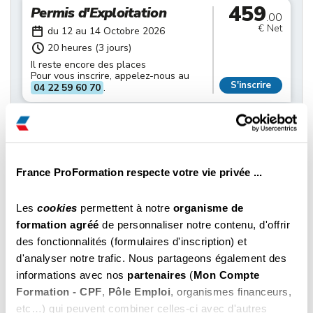
459
Permis d'Exploitation
.00
€ Net
du 12 au 14 Octobre 2026
20 heures (3 jours)
Il reste encore des places
Pour vous inscrire, appelez-nous au
S'inscrire
04 22 59 60 70
.
379
Hygiène Alimentaire
.00
€ Net
du 14 au 15 Octobre 2026
14 heures (2 jours)
France ProFormation respecte votre vie privée ...
Il reste encore des places
Pour vous inscrire, appelez-nous au
S'inscrire
04 22 59 60 70
.
Les
cookies
permettent à notre
organisme de
formation agréé
de personnaliser notre contenu, d'offrir
379
Hygiène Alimentaire
des fonctionnalités (formulaires d'inscription) et
.00
d'analyser notre trafic. Nous partageons également des
€ Net
du 14 au 15 Octobre 2026
informations avec nos
partenaires
(
Mon Compte
14 heures (2 jours)
Formation - CPF
,
Pôle Emploi
, organismes financeurs,
Il reste encore des places
Pour vous inscrire, appelez-nous au
etc…) qui peuvent combiner celles-ci avec d'autres