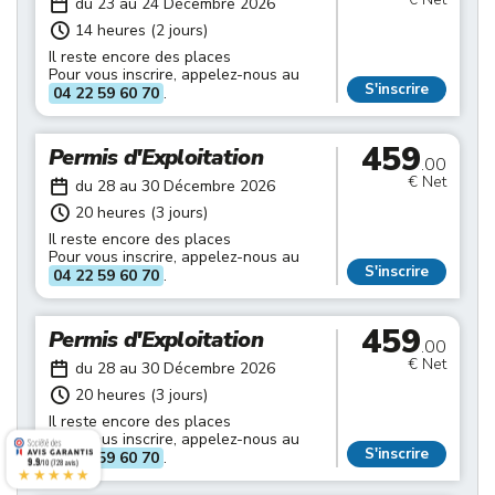
du 23 au 24 Décembre 2026
14 heures (2 jours)
Il reste encore des places
Pour vous inscrire, appelez-nous au
S'inscrire
04 22 59 60 70
.
459
Permis d'Exploitation
.00
€ Net
du 28 au 30 Décembre 2026
20 heures (3 jours)
Il reste encore des places
Pour vous inscrire, appelez-nous au
S'inscrire
04 22 59 60 70
.
459
Permis d'Exploitation
.00
€ Net
du 28 au 30 Décembre 2026
20 heures (3 jours)
Il reste encore des places
Pour vous inscrire, appelez-nous au
S'inscrire
04 22 59 60 70
.
9.9
/10 (728 avis)
★★★★★