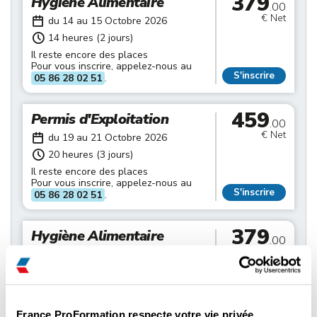
379
Hygiène Alimentaire
.00
€ Net
du 14 au 15 Octobre 2026
14 heures (2 jours)
Il reste encore des places
Pour vous inscrire, appelez-nous au
S'inscrire
05 86 28 02 51
.
459
Permis d'Exploitation
.00
€ Net
du 19 au 21 Octobre 2026
20 heures (3 jours)
Il reste encore des places
Pour vous inscrire, appelez-nous au
S'inscrire
05 86 28 02 51
.
379
Hygiène Alimentaire
.00
€ Net
du 21 au 22 Octobre 2026
14 heures (2 jours)
Il reste encore des places
Pour vous inscrire, appelez-nous au
S'inscrire
05 86 28 02 51
.
France ProFormation respecte votre vie privée ...