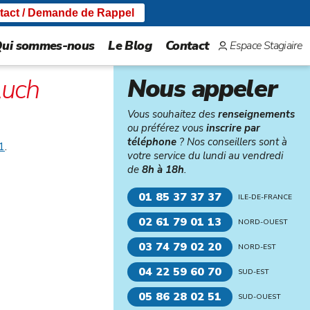
tact / Demande de Rappel
ui sommes-nous
Le Blog
Contact
Espace Stagiaire
uch
Nous appeler
Vous souhaitez des
renseignements
ou préférez vous
inscrire par
téléphone
? Nos conseillers sont à
1
.
votre service du lundi au vendredi
de
8h à 18h
.
01 85 37 37 37
ILE-DE-FRANCE
02 61 79 01 13
NORD-OUEST
03 74 79 02 20
NORD-EST
04 22 59 60 70
SUD-EST
05 86 28 02 51
SUD-OUEST