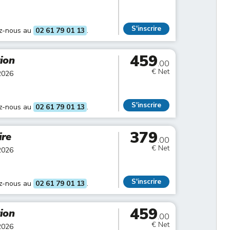
S'inscrire
ez-nous au
02 61 79 01 13
.
459
tion
.00
€ Net
2026
S'inscrire
ez-nous au
02 61 79 01 13
.
379
ire
.00
€ Net
2026
S'inscrire
ez-nous au
02 61 79 01 13
.
459
tion
.00
€ Net
2026