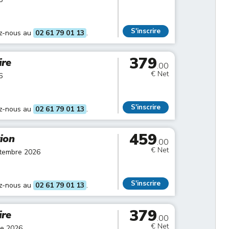
S'inscrire
ez-nous au
02 61 79 01 13
.
379
ire
.00
€ Net
6
S'inscrire
ez-nous au
02 61 79 01 13
.
459
tion
.00
€ Net
ptembre 2026
S'inscrire
ez-nous au
02 61 79 01 13
.
379
ire
.00
€ Net
re 2026