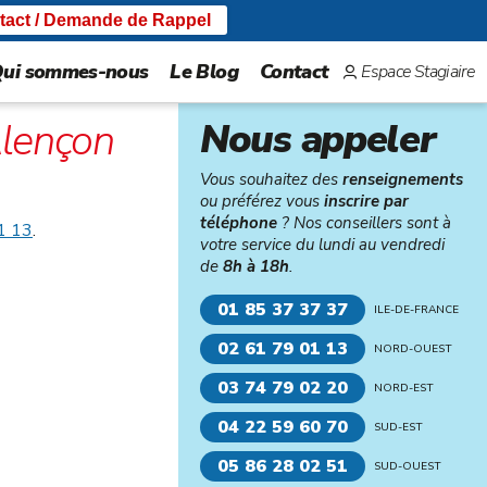
tact / Demande de Rappel
ui sommes-nous
Le Blog
Contact
Espace Stagiaire
lençon
Nous appeler
Vous souhaitez des
renseignements
ou préférez vous
inscrire par
téléphone
? Nos conseillers sont à
1 13
.
votre service du lundi au vendredi
de
8h à 18h
.
01 85 37 37 37
ILE-DE-FRANCE
02 61 79 01 13
NORD-OUEST
03 74 79 02 20
NORD-EST
04 22 59 60 70
SUD-EST
05 86 28 02 51
SUD-OUEST