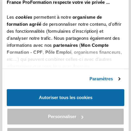
France ProFormation respecte votre vie privée ...
S'inscrire
03 74 79 02 20
.
Les
cookies
permettent à notre
organisme de
459
Permis d'Exploitation
.00
formation agréé
de personnaliser notre contenu, d'offrir
€ Net
du 26 au 28 Octobre 2026
des fonctionnalités (formulaires d'inscription) et
20 heures (3 jours)
d'analyser notre trafic. Nous partageons également des
Il reste encore des places
informations avec nos
partenaires
(
Mon Compte
Pour vous inscrire, appelez-nous au
S'inscrire
03 74 79 02 20
.
Formation - CPF
,
Pôle Emploi
, organismes financeurs,
etc…) qui peuvent combiner celles-ci avec d'autres
informations que vous leur avez fournies.
379
Hygiène Alimentaire
.00
Vous pouvez les refuser ou les personnaliser. En
€ Net
du 28 au 29 Octobre 2026
choisissant "
Autoriser tous les cookies
", vous
Paramètres
14 heures (2 jours)
acceptez nos conditions d'utilisations.
Il reste encore des places
Pour vous inscrire, appelez-nous au
Autoriser tous les cookies
S'inscrire
03 74 79 02 20
.
459
Permis d'Exploitation
Personnaliser
.00
€ Net
du 02 au 04 Novembre 2026