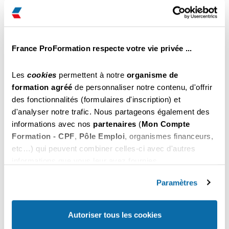
Vichy
€ Net
Il reste des places
Inscription par tél au
Choisir
04 22 59 60 70
France ProFormation respecte votre vie privée ...
459
du 26 au 28 Octobre 2026
.00
Vichy
€ Net
Les
cookies
permettent à notre
organisme de
Il reste des places
formation agréé
de personnaliser notre contenu, d'offrir
Inscription par tél au
des fonctionnalités (formulaires d'inscription) et
Choisir
04 22 59 60 70
d'analyser notre trafic. Nous partageons également des
informations avec nos
partenaires
(
Mon Compte
459
du 02 au 04 Novembre 2026
.00
Formation - CPF
,
Pôle Emploi
, organismes financeurs,
Vichy
€ Net
etc…) qui peuvent combiner celles-ci avec d'autres
Il reste des places
informations que vous leur avez fournies.
Inscription par tél au
Choisir
04 22 59 60 70
Vous pouvez les refuser ou les personnaliser. En
choisissant "
Autoriser tous les cookies
", vous
Paramètres
acceptez nos conditions d'utilisations.
459
du 09 au 11 Novembre 2026
.00
Vichy
€ Net
Autoriser tous les cookies
Il reste des places