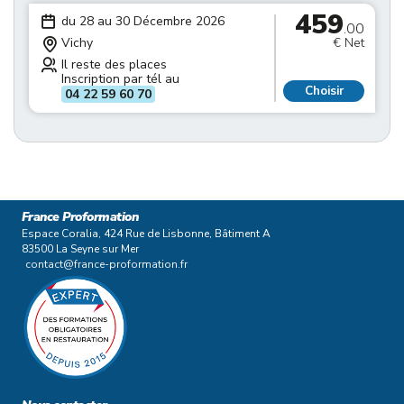
459
du 28 au 30 Décembre 2026
.00
Vichy
€ Net
Il reste des places
Inscription par tél au
Choisir
04 22 59 60 70
France Proformation
Espace Coralia, 424 Rue de Lisbonne, Bâtiment A
83500 La Seyne sur Mer
contact@france-proformation.fr