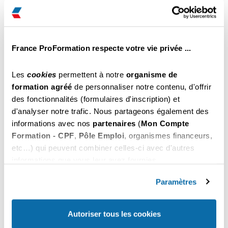
Saintes
€ Net
Il reste des places
Inscription par tél au
Choisir
05 86 28 02 51
France ProFormation respecte votre vie privée ...
459
du 26 au 28 Octobre 2026
.00
Saintes
€ Net
Les
cookies
permettent à notre
organisme de
Il reste des places
formation agréé
de personnaliser notre contenu, d'offrir
Inscription par tél au
des fonctionnalités (formulaires d'inscription) et
Choisir
05 86 28 02 51
d'analyser notre trafic. Nous partageons également des
informations avec nos
partenaires
(
Mon Compte
459
du 02 au 04 Novembre 2026
.00
Formation - CPF
,
Pôle Emploi
, organismes financeurs,
Saintes
€ Net
etc…) qui peuvent combiner celles-ci avec d'autres
Il reste des places
informations que vous leur avez fournies.
Inscription par tél au
Choisir
05 86 28 02 51
Vous pouvez les refuser ou les personnaliser. En
choisissant "
Autoriser tous les cookies
", vous
Paramètres
acceptez nos conditions d'utilisations.
459
du 09 au 11 Novembre 2026
.00
Saintes
€ Net
Autoriser tous les cookies
Il reste des places