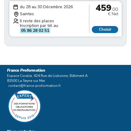
459
du 28 au 30 Décembre 2026
.00
Saintes
€ Net
Il reste des places
Inscription par tél au
Choisir
05 86 28 02 51
France Proformation
Espace Coralia, 424 Rue de Lisbonne, Bâtiment A
83500 La Seyne sur Mer
contact@france-proformation.fr