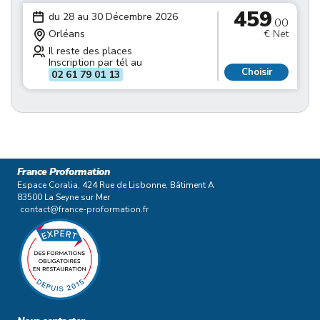
459
du 28 au 30 Décembre 2026
.00
Orléans
€ Net
Il reste des places
Inscription par tél au
Choisir
02 61 79 01 13
France Proformation
Espace Coralia, 424 Rue de Lisbonne, Bâtiment A
83500 La Seyne sur Mer
contact@france-proformation.fr