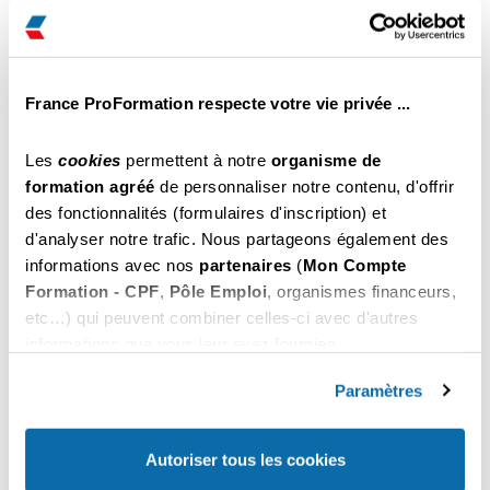
Orléans
€ Net
Il reste des places
Inscription par tél au
Choisir
02 61 79 01 13
France ProFormation respecte votre vie privée ...
459
du 26 au 28 Octobre 2026
.00
Orléans
€ Net
Les
cookies
permettent à notre
organisme de
Il reste des places
formation agréé
de personnaliser notre contenu, d'offrir
Inscription par tél au
des fonctionnalités (formulaires d'inscription) et
Choisir
02 61 79 01 13
d'analyser notre trafic. Nous partageons également des
informations avec nos
partenaires
(
Mon Compte
459
du 02 au 04 Novembre 2026
.00
Formation - CPF
,
Pôle Emploi
, organismes financeurs,
Orléans
€ Net
etc…) qui peuvent combiner celles-ci avec d'autres
Il reste des places
informations que vous leur avez fournies.
Inscription par tél au
Choisir
02 61 79 01 13
Vous pouvez les refuser ou les personnaliser. En
choisissant "
Autoriser tous les cookies
", vous
Paramètres
acceptez nos conditions d'utilisations.
459
du 09 au 11 Novembre 2026
.00
Orléans
€ Net
Autoriser tous les cookies
Il reste des places