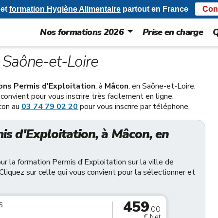
et
formation Hygiène Alimentaire
partout en France
Con
Nos formations 2026
Prise en charge
Q
 Saône-et-Loire
ons Permis d'Exploitation
, à
Mâcon
, en Saône-et-Loire.
convient pour vous inscrire très facilement en ligne,
con au
03 74 79 02 20
pour vous inscrire par téléphone.
s d'Exploitation, à Mâcon, en
 la formation Permis d'Exploitation sur la ville de
Cliquez sur celle qui vous convient pour la sélectionner et
459
6
.00
€ Net