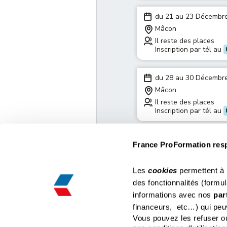
du 21 au 23 Décembr
Mâcon
Il reste des places
Inscription par tél au
du 28 au 30 Décembr
Mâcon
Il reste des places
Inscription par tél au
France ProFormation respe
Les
cookies
permettent à
Nous co
France Proformation
des fonctionnalités (formul
01 85 3
Espace Coralia, 424 Rue de Lisbonne, Bâtiment A
informations avec nos
par
02 61 7
83500 La Seyne sur Mer
03 74 7
contact@france-proformation.fr
financeurs, etc…) qui peuv
04 22 5
Vous pouvez les refuser ou
05 86 2