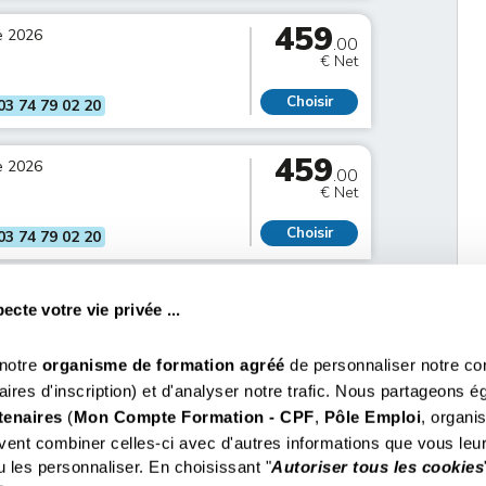
459
e 2026
.00
€ Net
Choisir
03 74 79 02 20
459
e 2026
.00
€ Net
Choisir
03 74 79 02 20
cte votre vie privée ...
 notre
organisme de formation agréé
de personnaliser notre cont
ntacter
Formations phares
Pa
aires d'inscription) et d'analyser notre trafic. Nous partageons 
7 37 37
Ile-de-France
Permis d'Exploitation
M
tenaires
(
Mon Compte Formation - CPF
,
Pôle Emploi
, organ
9 01 13
Nord-Ouest
Permis d'Exploitation en Visioconférence
C
9 02 20
Nord-Est
Hygiène Alimentaire
P
ent combiner celles-ci avec d'autres informations que vous leur
9 60 70
Sud-Est
Hygiène Alimentaire Restauration Collective
P
 les personnaliser. En choisissant "
Autoriser tous les cookies
8 02 51
Sud-Ouest
Permis d'Exploitation 1 Jour
C