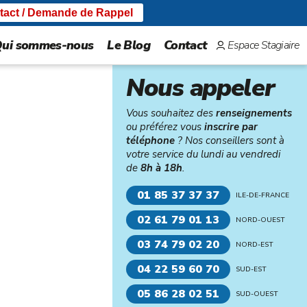
tact / Demande de Rappel
ui sommes-nous
Le Blog
Contact
Espace Stagiaire
Nous appeler
Vous souhaitez des
renseignements
ou préférez vous
inscrire par
téléphone
? Nos conseillers sont à
votre service du lundi au vendredi
de
8h à 18h
.
01 85 37 37 37
ILE-DE-FRANCE
02 61 79 01 13
NORD-OUEST
03 74 79 02 20
NORD-EST
04 22 59 60 70
SUD-EST
05 86 28 02 51
SUD-OUEST