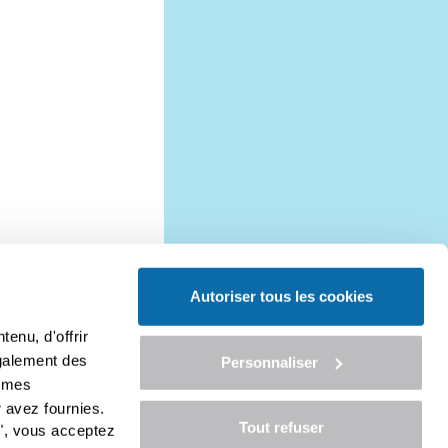
Autoriser tous les cookies
enu, d'offrir
ges d'information
également des
Personnaliser
entions légales
ismes
onditions Générales de Vente
lan du site
 avez fournies.
rise en charge
Tout refuser
", vous acceptez
ontact