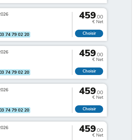
459
2026
.00
€ Net
Choisir
03 74 79 02 20
459
2026
.00
€ Net
Choisir
03 74 79 02 20
459
2026
.00
€ Net
Choisir
03 74 79 02 20
459
2026
.00
€ Net