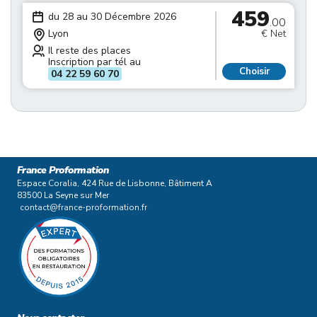
459
du 28 au 30 Décembre 2026
.00
Lyon
€ Net
Il reste des places
Inscription par tél au
Choisir
04 22 59 60 70
France Proformation
Espace Coralia, 424 Rue de Lisbonne, Bâtiment A
83500 La Seyne sur Mer
contact@france-proformation.fr