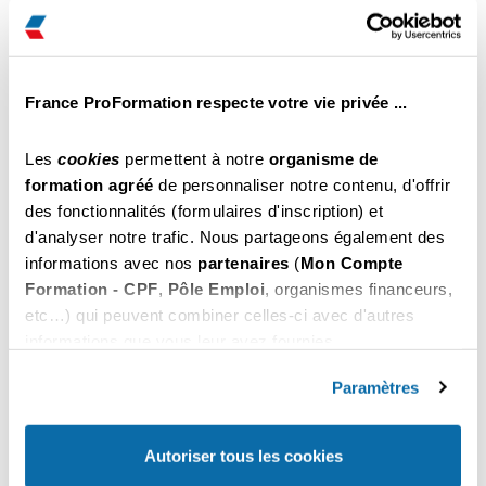
Lyon
€ Net
Il reste des places
Inscription par tél au
Choisir
04 22 59 60 70
France ProFormation respecte votre vie privée ...
459
du 26 au 28 Octobre 2026
.00
Lyon
€ Net
Les
cookies
permettent à notre
organisme de
Il reste des places
formation agréé
de personnaliser notre contenu, d'offrir
Inscription par tél au
des fonctionnalités (formulaires d'inscription) et
Choisir
04 22 59 60 70
d'analyser notre trafic. Nous partageons également des
informations avec nos
partenaires
(
Mon Compte
459
du 02 au 04 Novembre 2026
.00
Formation - CPF
,
Pôle Emploi
, organismes financeurs,
Lyon
€ Net
etc…) qui peuvent combiner celles-ci avec d'autres
Il reste des places
informations que vous leur avez fournies.
Inscription par tél au
Choisir
04 22 59 60 70
Vous pouvez les refuser ou les personnaliser. En
choisissant "
Autoriser tous les cookies
", vous
Paramètres
acceptez nos conditions d'utilisations.
459
du 09 au 11 Novembre 2026
.00
Lyon
€ Net
Autoriser tous les cookies
Il reste des places