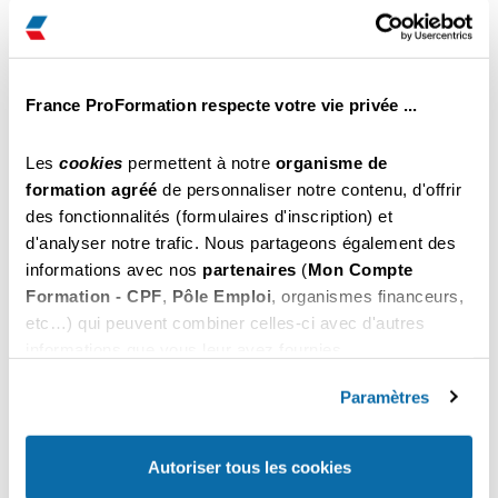
Lorient
€ Net
Il reste des places
Inscription par tél au
Choisir
02 61 79 01 13
France ProFormation respecte votre vie privée ...
459
du 26 au 28 Octobre 2026
.00
Lorient
€ Net
Les
cookies
permettent à notre
organisme de
Il reste des places
formation agréé
de personnaliser notre contenu, d'offrir
Inscription par tél au
des fonctionnalités (formulaires d'inscription) et
Choisir
02 61 79 01 13
d'analyser notre trafic. Nous partageons également des
informations avec nos
partenaires
(
Mon Compte
459
du 02 au 04 Novembre 2026
.00
Formation - CPF
,
Pôle Emploi
, organismes financeurs,
Lorient
€ Net
etc…) qui peuvent combiner celles-ci avec d'autres
Il reste des places
informations que vous leur avez fournies.
Inscription par tél au
Choisir
02 61 79 01 13
Vous pouvez les refuser ou les personnaliser. En
choisissant "
Autoriser tous les cookies
", vous
Paramètres
acceptez nos conditions d'utilisations.
459
du 09 au 11 Novembre 2026
.00
Lorient
€ Net
Autoriser tous les cookies
Il reste des places