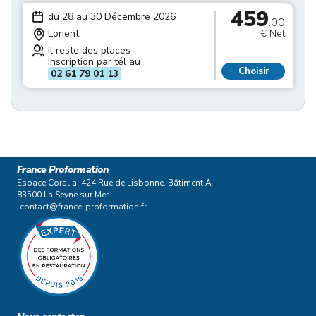
459
du 28 au 30 Décembre 2026
.00
Lorient
€ Net
Il reste des places
Inscription par tél au
Choisir
02 61 79 01 13
France Proformation
Espace Coralia, 424 Rue de Lisbonne, Bâtiment A
83500 La Seyne sur Mer
contact@france-proformation.fr