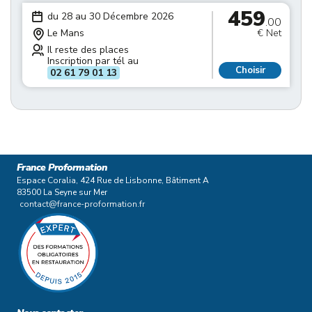
459
du 28 au 30 Décembre 2026
.00
Le Mans
€ Net
Il reste des places
Inscription par tél au
Choisir
02 61 79 01 13
France Proformation
Espace Coralia, 424 Rue de Lisbonne, Bâtiment A
83500 La Seyne sur Mer
contact@france-proformation.fr