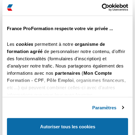
Le Mans
€ Net
Il reste des places
Inscription par tél au
Choisir
02 61 79 01 13
France ProFormation respecte votre vie privée ...
459
du 26 au 28 Octobre 2026
.00
Le Mans
€ Net
Les
cookies
permettent à notre
organisme de
Il reste des places
formation agréé
de personnaliser notre contenu, d'offrir
Inscription par tél au
des fonctionnalités (formulaires d'inscription) et
Choisir
02 61 79 01 13
d'analyser notre trafic. Nous partageons également des
informations avec nos
partenaires
(
Mon Compte
459
du 02 au 04 Novembre 2026
.00
Formation - CPF
,
Pôle Emploi
, organismes financeurs,
Le Mans
€ Net
etc…) qui peuvent combiner celles-ci avec d'autres
Il reste des places
informations que vous leur avez fournies.
Inscription par tél au
Choisir
02 61 79 01 13
Vous pouvez les refuser ou les personnaliser. En
choisissant "
Autoriser tous les cookies
", vous
Paramètres
acceptez nos conditions d'utilisations.
459
du 09 au 11 Novembre 2026
.00
Le Mans
€ Net
Autoriser tous les cookies
Il reste des places