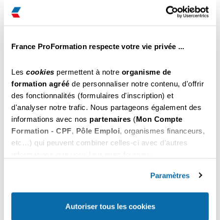
Grasse
€ Net
Il reste des places
Inscription par tél au
Choisir
04 22 59 60 70
France ProFormation respecte votre vie privée ...
459
du 26 au 28 Octobre 2026
.00
Grasse
€ Net
Les
cookies
permettent à notre
organisme de
Il reste des places
formation agréé
de personnaliser notre contenu, d'offrir
Inscription par tél au
des fonctionnalités (formulaires d'inscription) et
Choisir
04 22 59 60 70
d'analyser notre trafic. Nous partageons également des
informations avec nos
partenaires
(
Mon Compte
459
du 02 au 04 Novembre 2026
.00
Formation - CPF
,
Pôle Emploi
, organismes financeurs,
Grasse
€ Net
etc…) qui peuvent combiner celles-ci avec d'autres
Il reste des places
informations que vous leur avez fournies.
Inscription par tél au
Choisir
04 22 59 60 70
Vous pouvez les refuser ou les personnaliser. En
choisissant "
Autoriser tous les cookies
", vous
Paramètres
acceptez nos conditions d'utilisations.
459
du 09 au 11 Novembre 2026
.00
Grasse
€ Net
Autoriser tous les cookies
Il reste des places