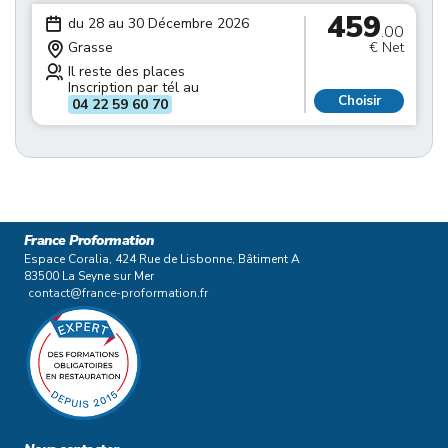
459
du 28 au 30 Décembre 2026
.00
Grasse
€ Net
Il reste des places
Inscription par tél au
Choisir
04 22 59 60 70
France Proformation
Espace Coralia, 424 Rue de Lisbonne, Bâtiment A
83500 La Seyne sur Mer
contact@france-proformation.fr