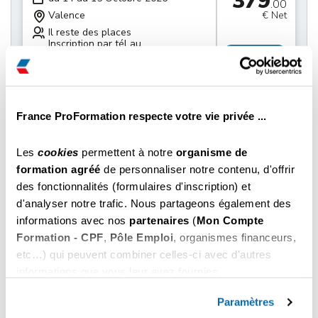
379
.00
Valence
€ Net
Il reste des places
Inscription par tél au
Choisir
04 22 59 60 70
379
du 21 au 22 Octobre 2026
.00
Valence
€ Net
France ProFormation respecte votre vie privée ...
Il reste des places
Inscription par tél au
Choisir
Les
cookies
permettent à notre
organisme de
04 22 59 60 70
formation agréé
de personnaliser notre contenu, d'offrir
des fonctionnalités (formulaires d'inscription) et
379
du 28 au 29 Octobre 2026
.00
d'analyser notre trafic. Nous partageons également des
Valence
€ Net
informations avec nos
partenaires
(
Mon Compte
Il reste des places
Formation - CPF
,
Pôle Emploi
, organismes financeurs,
Inscription par tél au
Choisir
04 22 59 60 70
etc…) qui peuvent combiner celles-ci avec d'autres
informations que vous leur avez fournies.
379
Vous pouvez les refuser ou les personnaliser. En
du 04 au 05 Novembre 2026
.00
choisissant "
Autoriser tous les cookies
", vous
Paramètres
Valence
€ Net
acceptez nos conditions d'utilisations.