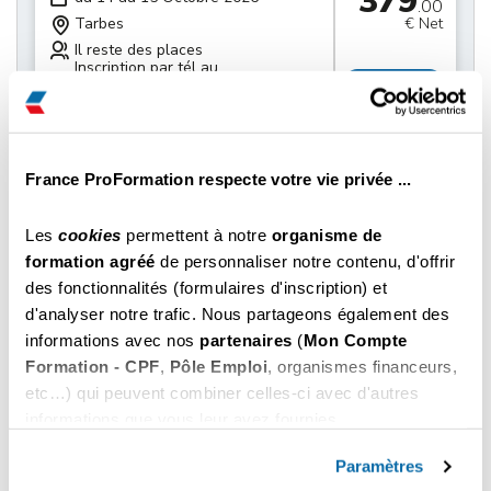
379
.00
Tarbes
€ Net
Il reste des places
Inscription par tél au
Choisir
05 86 28 02 51
379
du 21 au 22 Octobre 2026
.00
Tarbes
€ Net
France ProFormation respecte votre vie privée ...
Il reste des places
Inscription par tél au
Choisir
Les
cookies
permettent à notre
organisme de
05 86 28 02 51
formation agréé
de personnaliser notre contenu, d'offrir
des fonctionnalités (formulaires d'inscription) et
379
du 28 au 29 Octobre 2026
.00
d'analyser notre trafic. Nous partageons également des
Tarbes
€ Net
informations avec nos
partenaires
(
Mon Compte
Il reste des places
Formation - CPF
,
Pôle Emploi
, organismes financeurs,
Inscription par tél au
Choisir
05 86 28 02 51
etc…) qui peuvent combiner celles-ci avec d'autres
informations que vous leur avez fournies.
379
Vous pouvez les refuser ou les personnaliser. En
du 04 au 05 Novembre 2026
.00
choisissant "
Autoriser tous les cookies
", vous
Paramètres
Tarbes
€ Net
acceptez nos conditions d'utilisations.