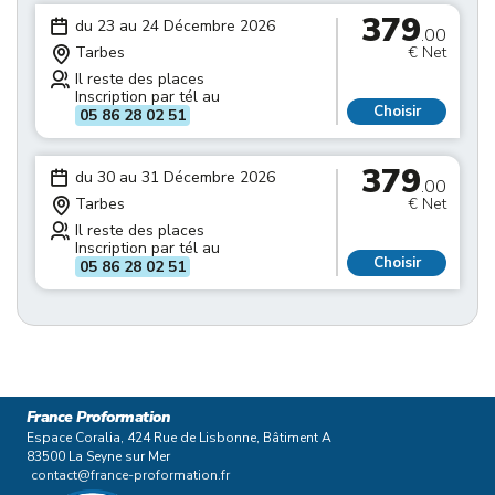
379
du 23 au 24 Décembre 2026
.00
Tarbes
€ Net
Il reste des places
Inscription par tél au
Choisir
05 86 28 02 51
379
du 30 au 31 Décembre 2026
.00
Tarbes
€ Net
Il reste des places
Inscription par tél au
Choisir
05 86 28 02 51
France Proformation
Espace Coralia, 424 Rue de Lisbonne, Bâtiment A
83500 La Seyne sur Mer
contact@france-proformation.fr