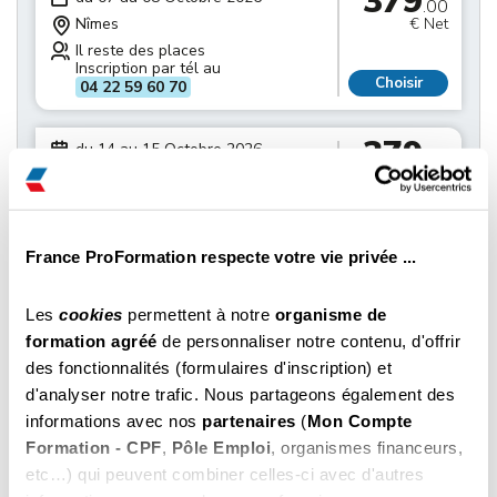
379
.00
Nîmes
€ Net
Il reste des places
Inscription par tél au
Choisir
04 22 59 60 70
379
du 14 au 15 Octobre 2026
.00
Nîmes
€ Net
Il reste des places
Inscription par tél au
Choisir
04 22 59 60 70
France ProFormation respecte votre vie privée ...
379
du 21 au 22 Octobre 2026
.00
Les
cookies
permettent à notre
organisme de
Nîmes
€ Net
formation agréé
de personnaliser notre contenu, d'offrir
Il reste des places
des fonctionnalités (formulaires d'inscription) et
Inscription par tél au
Choisir
04 22 59 60 70
d'analyser notre trafic. Nous partageons également des
informations avec nos
partenaires
(
Mon Compte
379
Formation - CPF
,
Pôle Emploi
, organismes financeurs,
du 28 au 29 Octobre 2026
.00
etc…) qui peuvent combiner celles-ci avec d'autres
Nîmes
€ Net