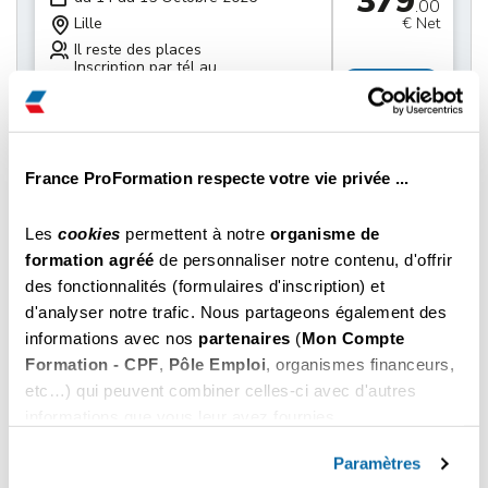
379
.00
Lille
€ Net
Il reste des places
Inscription par tél au
Choisir
03 74 79 02 20
379
du 21 au 22 Octobre 2026
.00
Lille
€ Net
France ProFormation respecte votre vie privée ...
Il reste des places
Inscription par tél au
Choisir
Les
cookies
permettent à notre
organisme de
03 74 79 02 20
formation agréé
de personnaliser notre contenu, d'offrir
des fonctionnalités (formulaires d'inscription) et
379
du 28 au 29 Octobre 2026
.00
d'analyser notre trafic. Nous partageons également des
Lille
€ Net
informations avec nos
partenaires
(
Mon Compte
Il reste des places
Formation - CPF
,
Pôle Emploi
, organismes financeurs,
Inscription par tél au
Choisir
03 74 79 02 20
etc…) qui peuvent combiner celles-ci avec d'autres
informations que vous leur avez fournies.
379
Vous pouvez les refuser ou les personnaliser. En
du 04 au 05 Novembre 2026
.00
choisissant "
Autoriser tous les cookies
", vous
Paramètres
Lille
€ Net
acceptez nos conditions d'utilisations.