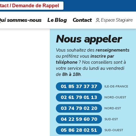
tact / Demande de Rappel
ui sommes-nous
Le Blog
Contact
Espace Stagiaire
Nous appeler
Vous souhaitez des
renseignements
ou préférez vous
inscrire par
téléphone
? Nos conseillers sont à
votre service du lundi au vendredi
de
8h à 18h
.
01 85 37 37 37
ILE-DE-FRANCE
02 61 79 01 13
NORD-OUEST
03 74 79 02 20
NORD-EST
04 22 59 60 70
SUD-EST
05 86 28 02 51
SUD-OUEST