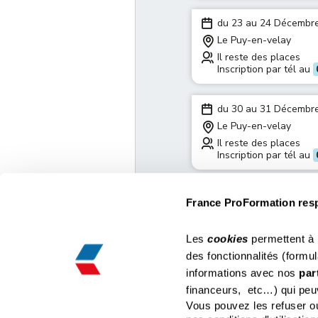
du 23 au 24 Décembr
Le Puy-en-velay
Il reste des places
Inscription par tél au
du 30 au 31 Décembr
Le Puy-en-velay
Il reste des places
Inscription par tél au
France ProFormation respe
Les
cookies
permettent à
Nous co
France Proformation
des fonctionnalités (formul
01 85 3
Espace Coralia, 424 Rue de Lisbonne, Bâtiment A
informations avec nos
par
02 61 7
83500 La Seyne sur Mer
03 74 7
contact@france-proformation.fr
financeurs, etc…) qui peuv
04 22 5
Vous pouvez les refuser ou
05 86 2