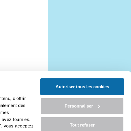
Autoriser tous les cookies
enu, d'offrir
ges d'information
également des
Personnaliser
entions légales
ismes
onditions Générales de Vente
lan du site
 avez fournies.
rise en charge
Tout refuser
", vous acceptez
ontact