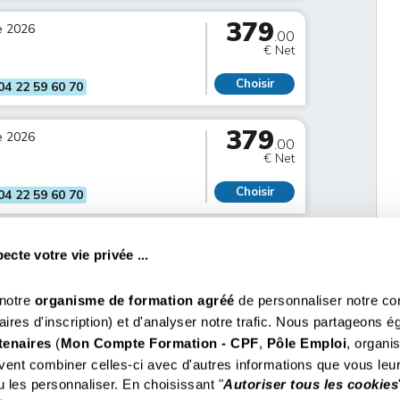
379
e 2026
.00
€ Net
Choisir
04 22 59 60 70
379
e 2026
.00
€ Net
Choisir
04 22 59 60 70
cte votre vie privée ...
 notre
organisme de formation agréé
de personnaliser notre cont
ntacter
Formations phares
Pa
aires d'inscription) et d'analyser notre trafic. Nous partageons 
7 37 37
Ile-de-France
Permis d'Exploitation
M
tenaires
(
Mon Compte Formation - CPF
,
Pôle Emploi
, organ
9 01 13
Nord-Ouest
Permis d'Exploitation en Visioconférence
C
9 02 20
Nord-Est
Hygiène Alimentaire
P
ent combiner celles-ci avec d'autres informations que vous leur
9 60 70
Sud-Est
Hygiène Alimentaire Restauration Collective
P
 les personnaliser. En choisissant "
Autoriser tous les cookies
8 02 51
Sud-Ouest
Permis d'Exploitation 1 Jour
C