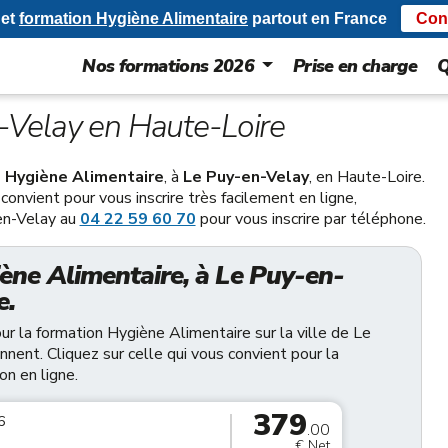
et
formation Hygiène Alimentaire
partout en France
Con
Nos formations 2026
Prise en charge
Q
-Velay en Haute-Loire
 Hygiène Alimentaire
, à
Le Puy-en-Velay
, en Haute-Loire.
convient pour vous inscrire très facilement en ligne,
en-Velay au
04 22 59 60 70
pour vous inscrire par téléphone.
ène Alimentaire, à Le Puy-en-
e.
r la formation Hygiène Alimentaire sur la ville de Le
nnent. Cliquez sur celle qui vous convient pour la
on en ligne.
379
6
.00
€ Net