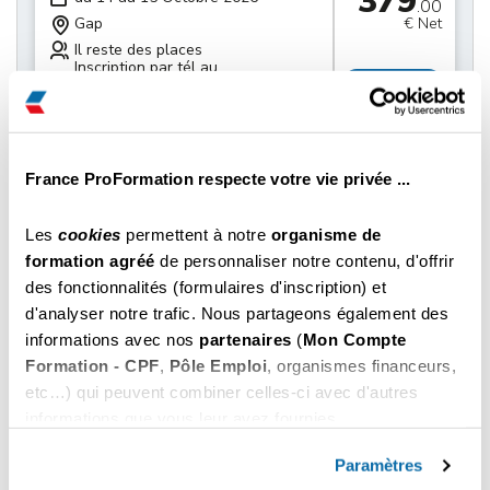
379
.00
Gap
€ Net
Il reste des places
Inscription par tél au
Choisir
04 22 59 60 70
379
du 21 au 22 Octobre 2026
.00
Gap
€ Net
France ProFormation respecte votre vie privée ...
Il reste des places
Inscription par tél au
Choisir
Les
cookies
permettent à notre
organisme de
04 22 59 60 70
formation agréé
de personnaliser notre contenu, d'offrir
des fonctionnalités (formulaires d'inscription) et
379
du 28 au 29 Octobre 2026
.00
d'analyser notre trafic. Nous partageons également des
Gap
€ Net
informations avec nos
partenaires
(
Mon Compte
Il reste des places
Formation - CPF
,
Pôle Emploi
, organismes financeurs,
Inscription par tél au
Choisir
04 22 59 60 70
etc…) qui peuvent combiner celles-ci avec d'autres
informations que vous leur avez fournies.
379
Vous pouvez les refuser ou les personnaliser. En
du 04 au 05 Novembre 2026
.00
choisissant "
Autoriser tous les cookies
", vous
Paramètres
Gap
€ Net
acceptez nos conditions d'utilisations.