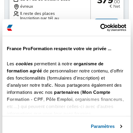
379
.00
évreux
€ Net
Il reste des places
Inscription par tél au
Choisir
02 61 79 01 13
379
du 21 au 22 Octobre 2026
.00
évreux
€ Net
France ProFormation respecte votre vie privée ...
Il reste des places
Inscription par tél au
Choisir
Les
cookies
permettent à notre
organisme de
02 61 79 01 13
formation agréé
de personnaliser notre contenu, d'offrir
des fonctionnalités (formulaires d'inscription) et
379
du 28 au 29 Octobre 2026
.00
d'analyser notre trafic. Nous partageons également des
évreux
€ Net
informations avec nos
partenaires
(
Mon Compte
Il reste des places
Formation - CPF
,
Pôle Emploi
, organismes financeurs,
Inscription par tél au
Choisir
02 61 79 01 13
etc…) qui peuvent combiner celles-ci avec d'autres
informations que vous leur avez fournies.
379
Vous pouvez les refuser ou les personnaliser. En
du 04 au 05 Novembre 2026
.00
choisissant "
Autoriser tous les cookies
", vous
Paramètres
évreux
€ Net
acceptez nos conditions d'utilisations.