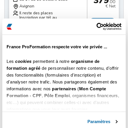
379
.00
Avignon
€ Net
Il reste des places
Inscription par tél au
Choisir
04 22 59 60 70
379
du 21 au 22 Octobre 2026
.00
Avignon
€ Net
France ProFormation respecte votre vie privée ...
Il reste des places
Inscription par tél au
Choisir
Les
cookies
permettent à notre
organisme de
04 22 59 60 70
formation agréé
de personnaliser notre contenu, d'offrir
des fonctionnalités (formulaires d'inscription) et
379
du 28 au 29 Octobre 2026
.00
d'analyser notre trafic. Nous partageons également des
Avignon
€ Net
informations avec nos
partenaires
(
Mon Compte
Il reste des places
Formation - CPF
,
Pôle Emploi
, organismes financeurs,
Inscription par tél au
Choisir
04 22 59 60 70
etc…) qui peuvent combiner celles-ci avec d'autres
informations que vous leur avez fournies.
379
Vous pouvez les refuser ou les personnaliser. En
du 04 au 05 Novembre 2026
.00
choisissant "
Autoriser tous les cookies
", vous
Paramètres
Avignon
€ Net
acceptez nos conditions d'utilisations.