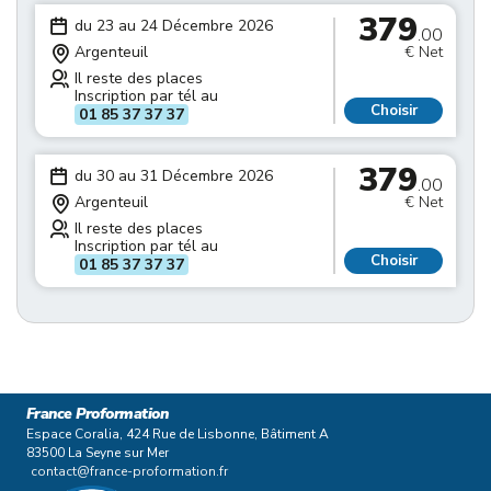
379
du 23 au 24 Décembre 2026
.00
Argenteuil
€ Net
Il reste des places
Inscription par tél au
Choisir
01 85 37 37 37
379
du 30 au 31 Décembre 2026
.00
Argenteuil
€ Net
Il reste des places
Inscription par tél au
Choisir
01 85 37 37 37
France Proformation
Espace Coralia, 424 Rue de Lisbonne, Bâtiment A
83500 La Seyne sur Mer
contact@france-proformation.fr