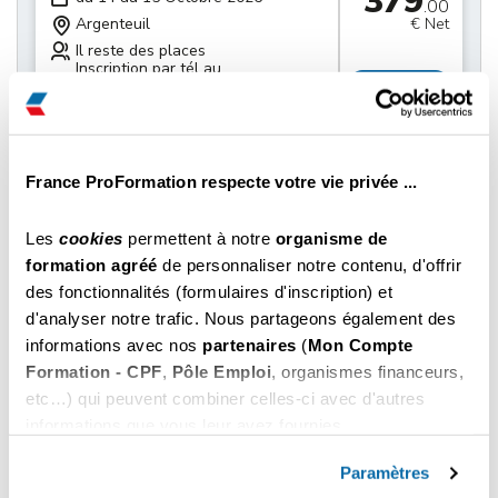
379
.00
Argenteuil
€ Net
Il reste des places
Inscription par tél au
Choisir
01 85 37 37 37
379
du 21 au 22 Octobre 2026
.00
Argenteuil
€ Net
France ProFormation respecte votre vie privée ...
Il reste des places
Inscription par tél au
Choisir
Les
cookies
permettent à notre
organisme de
01 85 37 37 37
formation agréé
de personnaliser notre contenu, d'offrir
des fonctionnalités (formulaires d'inscription) et
379
du 28 au 29 Octobre 2026
.00
d'analyser notre trafic. Nous partageons également des
Argenteuil
€ Net
informations avec nos
partenaires
(
Mon Compte
Il reste des places
Formation - CPF
,
Pôle Emploi
, organismes financeurs,
Inscription par tél au
Choisir
01 85 37 37 37
etc…) qui peuvent combiner celles-ci avec d'autres
informations que vous leur avez fournies.
379
Vous pouvez les refuser ou les personnaliser. En
du 04 au 05 Novembre 2026
.00
choisissant "
Autoriser tous les cookies
", vous
Paramètres
Argenteuil
€ Net
acceptez nos conditions d'utilisations.