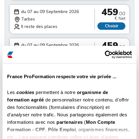
459
du 07 au 09 Septembre 2026
.00
€ Net
Tarbes
Choisir
Il reste des places
459
du 07 au 09 Septembre 2026
.00
€ Net
Albi
Choisir
Il reste des places
459
France ProFormation respecte votre vie privée ...
du 07 au 09 Septembre 2026
.00
€ Net
Castres
Les
cookies
permettent à notre
organisme de
Choisir
Il reste des places
formation agréé
de personnaliser notre contenu, d'offrir
des fonctionnalités (formulaires d'inscription) et
459
du 14 au 16 Septembre 2026
.00
d'analyser notre trafic. Nous partageons également des
€ Net
Toulouse
informations avec nos
partenaires
(
Mon Compte
Choisir
Il reste des places
Formation - CPF
,
Pôle Emploi
, organismes financeurs,
etc…) qui peuvent combiner celles-ci avec d'autres