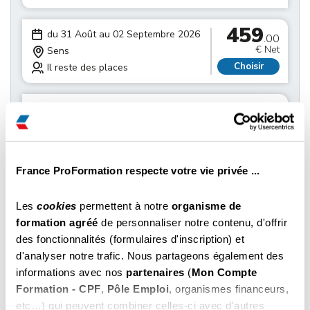
459
du 31 Août au 02 Septembre 2026
.00
€ Net
Sens
Choisir
Il reste des places
459
du 31 Août au 02 Septembre 2026
.00
€ Net
Dijon
Choisir
Il reste des places
France ProFormation respecte votre vie privée ...
459
du 07 au 09 Septembre 2026
.00
€ Net
Auxerre
Les
cookies
permettent à notre
organisme de
Choisir
Il reste des places
formation agréé
de personnaliser notre contenu, d'offrir
des fonctionnalités (formulaires d'inscription) et
459
d'analyser notre trafic. Nous partageons également des
du 07 au 09 Septembre 2026
.00
informations avec nos
partenaires
(
Mon Compte
€ Net
Beaune
Formation - CPF
,
Pôle Emploi
, organismes financeurs,
Choisir
Il reste des places
etc…) qui peuvent combiner celles-ci avec d'autres