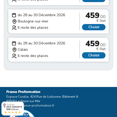
459
du 28 au 30 Décembre 2026
.00
€ Net
Boulogne-sur-mer
Choisir
Il reste des places
459
du 28 au 30 Décembre 2026
.00
€ Net
Calais
Choisir
Il reste des places
France Proformation
Espace Coralia, 424 Rue de Lisbonne, Bâtiment A
83500 La Seyne sur Mer
contact@france-proformation.fr
9.9
/10 (728 avis)
★★★★★