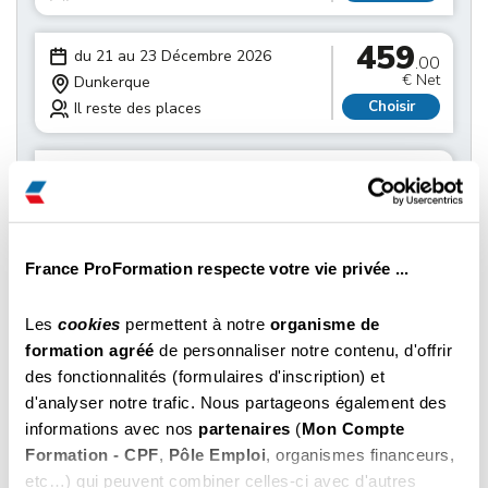
459
du 21 au 23 Décembre 2026
.00
€ Net
Dunkerque
Choisir
Il reste des places
459
du 21 au 23 Décembre 2026
.00
€ Net
Cambrai
Choisir
Il reste des places
France ProFormation respecte votre vie privée ...
459
du 21 au 23 Décembre 2026
.00
€ Net
Lille
Les
cookies
permettent à notre
organisme de
Choisir
Il reste des places
formation agréé
de personnaliser notre contenu, d'offrir
des fonctionnalités (formulaires d'inscription) et
459
d'analyser notre trafic. Nous partageons également des
du 28 au 30 Décembre 2026
.00
informations avec nos
partenaires
(
Mon Compte
€ Net
Dunkerque
Formation - CPF
,
Pôle Emploi
, organismes financeurs,
Choisir
Il reste des places
etc…) qui peuvent combiner celles-ci avec d'autres