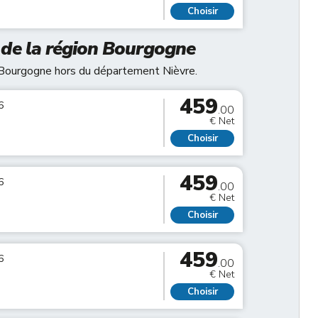
Choisir
e de la région Bourgogne
n Bourgogne hors du département Nièvre.
459
6
.00
€ Net
Choisir
459
6
.00
€ Net
Choisir
459
6
.00
€ Net
Choisir