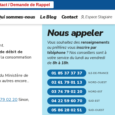
tact / Demande de Rappel
ui sommes-nous
Le Blog
Contact
Espace Stagiaire
Nous appeler
Vous souhaitez des
renseignements
nt.
ou préférez vous
inscrire par
 de débit de
téléphone
? Nos conseillers sont à
 à la consommation
votre service du lundi au vendredi
de
8h à 18h
.
01 85 37 37 37
ILE-DE-FRANCE
u Ministère de
 autres encore...
02 61 79 01 13
NORD-OUEST
03 74 79 02 20
NORD-EST
 79 02 20
Sinon,
04 22 59 60 70
SUD-EST
05 86 28 02 51
SUD-OUEST