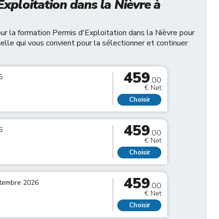
xploitation dans la Nièvre à
r la formation Permis d'Exploitation dans la Nièvre pour
celle qui vous convient pour la sélectionner et continuer
459
6
.00
€ Net
Choisir
459
6
.00
€ Net
Choisir
459
ptembre 2026
.00
€ Net
Choisir