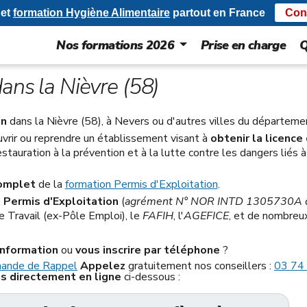
et
formation Hygiène Alimentaire
partout en France
Con
Nos formations 2026
Prise en charge
Q
ans la Nièvre (58)
on
dans la Nièvre (58), à Nevers ou d'autres villes du départeme
uvrir ou reprendre un établissement visant à
obtenir la licence
restauration à la prévention et à la lutte contre les dangers liés
omplet
de la
formation Permis d'Exploitation
.
 Permis d'Exploitation
(
agrément N° NOR INTD 1305730A d
e Travail (ex-Pôle Emploi), le
FAFIH
, l'
AGEFICE
, et de nombreux
information
ou
vous inscrire par téléphone
?
mande de Rappel
Appelez
gratuitement nos conseillers :
03 74
us directement en ligne
ci-dessous :