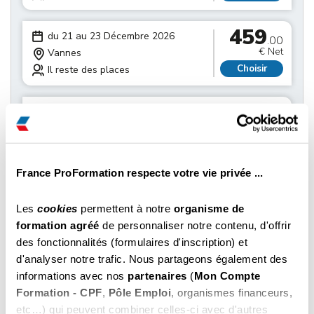
459
du 21 au 23 Décembre 2026
.00
€ Net
Vannes
Choisir
Il reste des places
459
du 21 au 23 Décembre 2026
.00
€ Net
Lorient
Choisir
Il reste des places
France ProFormation respecte votre vie privée ...
459
du 21 au 23 Décembre 2026
.00
€ Net
Vannes
Les
cookies
permettent à notre
organisme de
Choisir
Il reste des places
formation agréé
de personnaliser notre contenu, d'offrir
des fonctionnalités (formulaires d'inscription) et
459
d'analyser notre trafic. Nous partageons également des
du 28 au 30 Décembre 2026
.00
informations avec nos
partenaires
(
Mon Compte
€ Net
Vannes
Formation - CPF
,
Pôle Emploi
, organismes financeurs,
Choisir
Il reste des places
etc…) qui peuvent combiner celles-ci avec d'autres