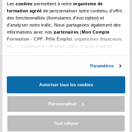
459
.00
Les
cookies
permettent à notre
organisme de
€ Net
Brive-la-gaillarde
formation agréé
de personnaliser notre contenu, d'offrir
Choisir
Il reste des places
des fonctionnalités (formulaires d'inscription) et
d'analyser notre trafic. Nous partageons également des
459
du 14 au 16 Septembre 2026
informations avec nos
partenaires
(
Mon Compte
.00
€ Net
Guéret
Formation - CPF
,
Pôle Emploi
, organismes financeurs,
Choisir
Il reste des places
etc…) qui peuvent combiner celles-ci avec d'autres
informations que vous leur avez fournies.
Vous pouvez les refuser ou les personnaliser. En
459
du 21 au 23 Septembre 2026
.00
choisissant "
Autoriser tous les cookies
", vous
Paramètres
€ Net
Brive-la-gaillarde
acceptez nos conditions d'utilisations.
Choisir
Il reste des places
Autoriser tous les cookies
459
du 21 au 23 Septembre 2026
.00
€ Net
Guéret
Personnaliser
Choisir
Il reste des places
Tout refuser
459
du 28 au 30 Septembre 2026
.00