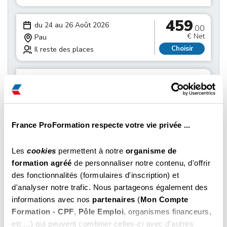
459
du 24 au 26 Août 2026
.00
€ Net
Pau
Choisir
Il reste des places
459
du 24 au 26 Août 2026
.00
€ Net
Dax
Choisir
Il reste des places
France ProFormation respecte votre vie privée ...
459
du 31 Août au 02 Septembre 2026
.00
€ Net
Périgueux
Les
cookies
permettent à notre
organisme de
Choisir
Il reste des places
formation agréé
de personnaliser notre contenu, d'offrir
des fonctionnalités (formulaires d'inscription) et
459
d'analyser notre trafic. Nous partageons également des
du 31 Août au 02 Septembre 2026
.00
informations avec nos
partenaires
(
Mon Compte
€ Net
Bergerac
Formation - CPF
,
Pôle Emploi
, organismes financeurs,
Choisir
Il reste des places
etc…) qui peuvent combiner celles-ci avec d'autres