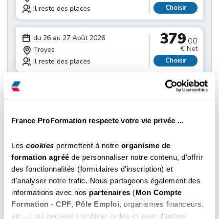
Choisir
Il reste des places
379
du 26 au 27 Août 2026
.00
€ Net
Troyes
Choisir
Il reste des places
379
du 02 au 03 Septembre 2026
.00
€ Net
Charleville-mézières
Choisir
Il reste des places
France ProFormation respecte votre vie privée ...
379
du 02 au 03 Septembre 2026
Les
cookies
permettent à notre
organisme de
.00
€ Net
Sedan
formation agréé
de personnaliser notre contenu, d'offrir
Choisir
Il reste des places
des fonctionnalités (formulaires d'inscription) et
d'analyser notre trafic. Nous partageons également des
379
informations avec nos
partenaires
(
Mon Compte
du 02 au 03 Septembre 2026
.00
Formation - CPF
,
Pôle Emploi
, organismes financeurs,
€ Net
Saint-dizier
etc…) qui peuvent combiner celles-ci avec d'autres