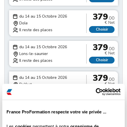
379
du 14 au 15 Octobre 2026
.00
€ Net
Dole
Choisir
Il reste des places
379
du 14 au 15 Octobre 2026
.00
€ Net
Lons-le-saunier
Choisir
Il reste des places
379
du 14 au 15 Octobre 2026
.00
€ Net
Belfort
Choisir
Il reste des places
379
du 14 au 15 Octobre 2026
.00
France ProFormation respecte votre vie privée ...
€ Net
Besançon
Choisir
Il reste des places
Les
cookies
permettent à notre
organisme de