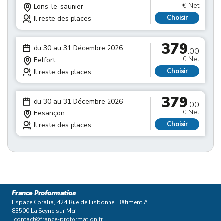
€ Net
Lons-le-saunier
Choisir
Il reste des places
379
du 30 au 31 Décembre 2026
.00
€ Net
Belfort
Choisir
Il reste des places
379
du 30 au 31 Décembre 2026
.00
€ Net
Besançon
Choisir
Il reste des places
France Proformation
Espace Coralia, 424 Rue de Lisbonne, Bâtiment A
83500 La Seyne sur Mer
contact@france-proformation.fr