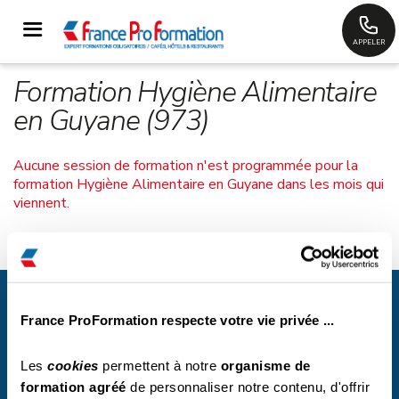
APPELER
Formation Hygiène Alimentaire
en Guyane (973)
Aucune session de formation n'est programmée pour la
formation Hygiène Alimentaire en Guyane dans les mois qui
viennent.
France Proformation
Espace Coralia, 424 Rue de Lisbonne, Bâtiment A
83500 La Seyne sur Mer
France ProFormation respecte votre vie privée ...
contact@france-proformation.fr
Les
cookies
permettent à notre
organisme de
formation agréé
de personnaliser notre contenu, d'offrir