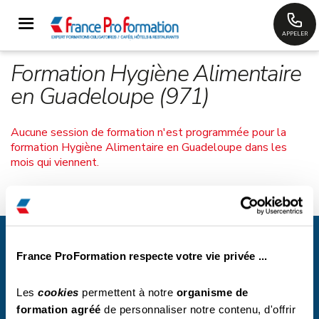
APPELER
Formation Hygiène Alimentaire
en Guadeloupe (971)
Aucune session de formation n'est programmée pour la
formation Hygiène Alimentaire en Guadeloupe dans les
mois qui viennent.
France Proformation
Espace Coralia, 424 Rue de Lisbonne, Bâtiment A
83500 La Seyne sur Mer
France ProFormation respecte votre vie privée ...
contact@france-proformation.fr
Les
cookies
permettent à notre
organisme de
formation agréé
de personnaliser notre contenu, d'offrir