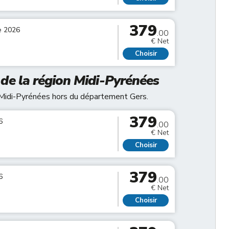
379
e 2026
.00
€ Net
Choisir
e de la région Midi-Pyrénées
n Midi-Pyrénées hors du département Gers.
379
6
.00
€ Net
Choisir
379
6
.00
€ Net
Choisir