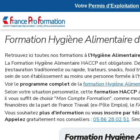
Votre
Permis d'Exploitation
Formation Hygiène Alimentaire d
Retrouvez ici toutes nos formations à
l'Hygiène Alimentai
La Formation Hygiène Alimentaire HACCP est obligatoire. De
(restauration traditionnelle ou rapide, traiteurs, snacks,
food t
sein de son établissement au moins une personne formée à l'h
Voir le
programme complet
de la
formation Hygiène Alime
Selon votre situation personnelle, cette
formation HACCP
a
il vous suffit de choisir "
Mon Compte Formation
", comme mode
financières de la part de France Travail (ex-Pôle Emploi), le
F
Vous souhaitez
plus d'information
ou
vous inscrire par t
Appelez
gratuitement nos conseillers :
05 86 28 02 51
. Sin
Formation Hygiène A