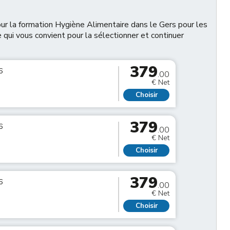
r la formation Hygiène Alimentaire dans le Gers pour les
e qui vous convient pour la sélectionner et continuer
379
6
.00
€ Net
Choisir
379
6
.00
€ Net
Choisir
379
6
.00
€ Net
Choisir