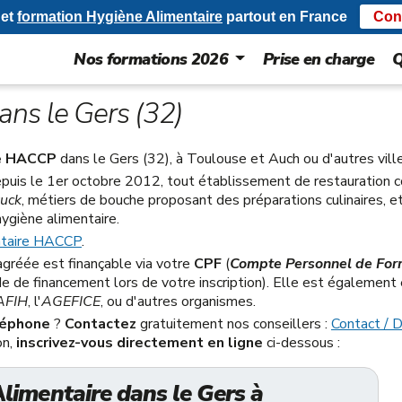
et
formation Hygiène Alimentaire
partout en France
Con
Nos formations 2026
Prise en charge
Q
ans le Gers (32)
re HACCP
dans le Gers (32), à Toulouse et Auch ou d'autres vil
puis le 1er octobre 2012, tout établissement de restauration 
ruck
, métiers de bouche proposant des préparations culinaires, et
ygiène alimentaire.
ntaire HACCP
.
gréée est finançable via votre
CPF
(
Compte Personnel de For
 de financement lors de votre inscription). Elle est également é
AFIH
, l'
AGEFICE
, ou d'autres organismes.
éléphone
?
Contactez
gratuitement nos conseillers :
Contact / 
on,
inscrivez-vous directement en ligne
ci-dessous :
limentaire dans le Gers à