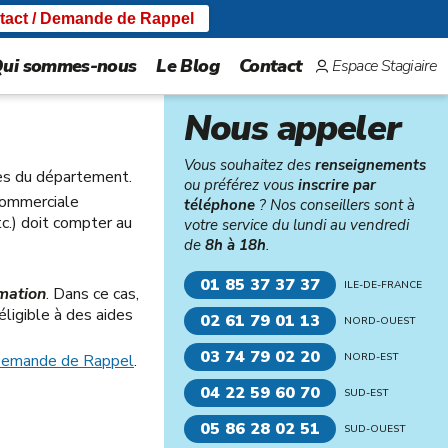
tact / Demande de Rappel
ui sommes-nous
Le Blog
Contact
Espace Stagiaire
Nous appeler
Vous souhaitez des
renseignements
les du département.
ou préférez vous
inscrire par
commerciale
téléphone
? Nos conseillers sont à
c.) doit compter au
votre service du lundi au vendredi
de
8h à 18h
.
01 85 37 37 37
ILE-DE-FRANCE
mation
. Dans ce cas,
ligible à des aides
02 61 79 01 13
NORD-OUEST
03 74 79 02 20
Demande de Rappel
.
NORD-EST
04 22 59 60 70
SUD-EST
05 86 28 02 51
SUD-OUEST