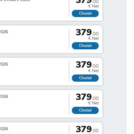
379
.00
€ Net
Choisir
379
2026
.00
€ Net
Choisir
379
2026
.00
€ Net
Choisir
379
2026
.00
€ Net
Choisir
379
2026
.00