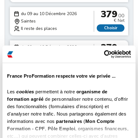
379
du 09 au 10 Décembre 2026
.00
€ Net
Saintes
Choisir
Il reste des places
379
du 09 au 10 Décembre 2026
.00
€ Net
Rochefort
Choisir
Il reste des places
France ProFormation respecte votre vie privée ...
379
du 16 au 17 Décembre 2026
.00
€ Net
La Rochelle
Les
cookies
permettent à notre
organisme de
Choisir
Il reste des places
formation agréé
de personnaliser notre contenu, d'offrir
des fonctionnalités (formulaires d'inscription) et
379
du 16 au 17 Décembre 2026
d'analyser notre trafic. Nous partageons également des
.00
€ Net
Saintes
informations avec nos
partenaires
(
Mon Compte
Choisir
Il reste des places
Formation - CPF
,
Pôle Emploi
, organismes financeurs,
etc…) qui peuvent combiner celles-ci avec d'autres