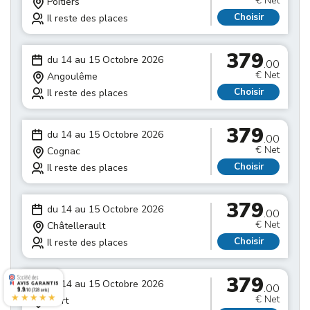
€ Net
Poitiers
Choisir
Il reste des places
379
du 14 au 15 Octobre 2026
.00
€ Net
Angoulême
Choisir
Il reste des places
379
du 14 au 15 Octobre 2026
.00
€ Net
Cognac
Choisir
Il reste des places
379
du 14 au 15 Octobre 2026
.00
€ Net
Châtellerault
Choisir
Il reste des places
379
du 14 au 15 Octobre 2026
.00
9.9
/10 (728 avis)
★★★★★
€ Net
Niort