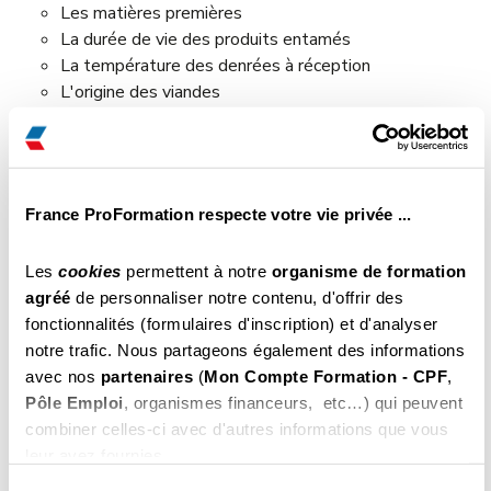
Les matières premières
La durée de vie des produits entamés
La température des denrées à réception
L'origine des viandes
La conservation des étiquettes
Les éléments de base de la tenue des intervenants
Le lavage des mains
Les opérations de nettoyage
France ProFormation respecte votre vie privée ...
Les Guides des Bonnes
Pratiques d'Hygiène (GBPH) &
Les
cookies
permettent à notre
organisme de formation
agréé
de personnaliser notre contenu, d'offrir des
les fiches de suivi
fonctionnalités (formulaires d'inscription) et d'analyser
notre trafic. Nous partageons également des informations
La réglementation européenne fixe des objectifs, et même
avec nos
partenaires
(
Mon Compte Formation - CPF
,
si les moyens sont libres pour y parvenir, nous vous
Pôle Emploi
, organismes financeurs, etc…) qui peuvent
conseillons de vous procurer un document réalisé par des
combiner celles-ci avec d'autres informations que vous
professionnels. Vous pouvez – et devez – vous appuyer sur
leur avez fournies.
un Guide des Bonnes Pratiques d'Hygiène publié par le
Vous pouvez les refuser ou les personnaliser. En
gouvernement afin de mettre en place votre PMS dans les