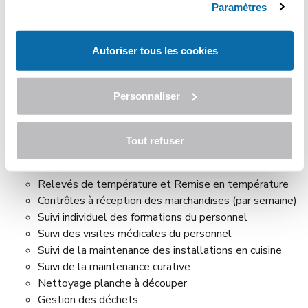
choisissant "
Autoriser tous les cookies
", vous acceptez
Paramètres
meilleures conditions.
nos conditions d'utilisations.
Selon votre type d'établissement, nous vous conseillons
Autoriser tous les cookies
également d'établir des fiches de suivi régulier des
opérations suivantes :
Personnaliser
Suivi du produit en déconditionnement
Suivi du produit après refroidissement
Enregistrement des huiles de friture
Tout refuser
Relevé de température—cellule de refroidissement
Suivi de chambre froide
Relevés de température et Remise en température
Contrôles à réception des marchandises (par semaine)
Suivi individuel des formations du personnel
Suivi des visites médicales du personnel
Suivi de la maintenance des installations en cuisine
Suivi de la maintenance curative
Nettoyage planche à découper
Gestion des déchets