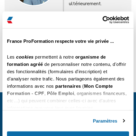
ultérieurement.
L'Équipe Technique de
France ProFormation.
Retour
France ProFormation respecte votre vie privée ...
Les
cookies
permettent à notre
organisme de
formation agréé
de personnaliser notre contenu, d'offrir
des fonctionnalités (formulaires d'inscription) et
d'analyser notre trafic. Nous partageons également des
informations avec nos
partenaires
(
Mon Compte
Formation - CPF
,
Pôle Emploi
, organismes financeurs,
France Proformation
etc…) qui peuvent combiner celles-ci avec d'autres
Espace Coralia, 424 Rue de Lisbonne, Bâtiment A
informations que vous leur avez fournies.
83500 La Seyne sur Mer
contact@france-proformation.fr
Vous pouvez les refuser ou les personnaliser. En
choisissant "
Autoriser tous les cookies
", vous
Paramètres
acceptez nos conditions d'utilisations.